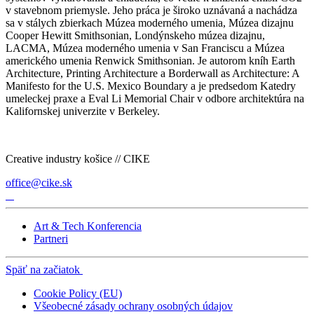
v stavebnom priemysle. Jeho práca je široko uznávaná a nachádza
sa v stálych zbierkach Múzea moderného umenia, Múzea dizajnu
Cooper Hewitt Smithsonian, Londýnskeho múzea dizajnu,
LACMA, Múzea moderného umenia v San Franciscu a Múzea
amerického umenia Renwick Smithsonian. Je autorom kníh Earth
Architecture, Printing Architecture a Borderwall as Architecture: A
Manifesto for the U.S. Mexico Boundary a je predsedom Katedry
umeleckej praxe a Eval Li Memorial Chair v odbore architektúra na
Kalifornskej univerzite v Berkeley.
Creative industry košice // CIKE
office@cike.sk
Art & Tech Konferencia
Partneri
Späť na začiatok
Cookie Policy (EU)
Všeobecné zásady ochrany osobných údajov