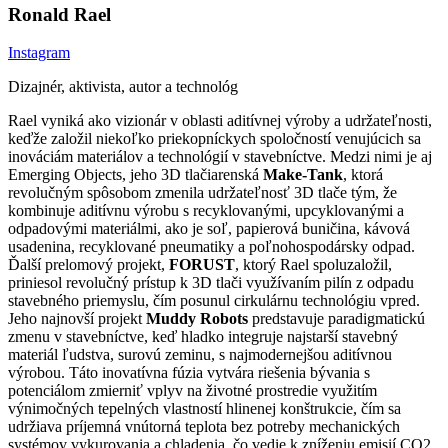
Ronald Rael
Instagram
Dizajnér, aktivista, autor a technológ
Rael vyniká ako vizionár v oblasti aditívnej výroby a udržateľnosti,
keďže založil niekoľko priekopníckych spoločností venujúcich sa
inováciám materiálov a technológií v stavebníctve. Medzi nimi je aj
Emerging Objects, jeho 3D tlačiarenská
Make-Tank
, ktorá
revolučným spôsobom zmenila udržateľnosť 3D tlače tým, že
kombinuje aditívnu výrobu s recyklovanými, upcyklovanými a
odpadovými materiálmi, ako je soľ, papierová buničina, kávová
usadenina, recyklované pneumatiky a poľnohospodársky odpad.
Ďalší prelomový projekt,
FORUST
, ktorý Rael spoluzaložil,
priniesol revolučný prístup k 3D tlači využívaním pilín z odpadu
stavebného priemyslu, čím posunul cirkulárnu technológiu vpred.
Jeho najnovší projekt
Muddy Robots
predstavuje paradigmatickú
zmenu v stavebníctve, keď hladko integruje najstarší stavebný
materiál ľudstva, surovú zeminu, s najmodernejšou aditívnou
výrobou. Táto inovatívna fúzia vytvára riešenia bývania s
potenciálom zmierniť vplyv na životné prostredie využitím
výnimočných tepelných vlastností hlinenej konštrukcie, čím sa
udržiava príjemná vnútorná teplota bez potreby mechanických
systémov vykurovania a chladenia, čo vedie k zníženiu emisií CO2