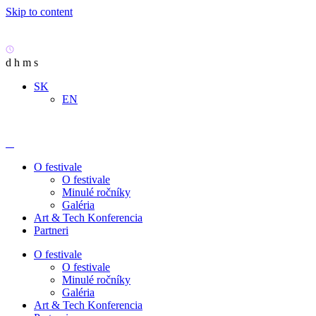
Skip to content
d
h
m
s
SK
EN
O festivale
O festivale
Minulé ročníky
Galéria
Art & Tech Konferencia
Partneri
O festivale
O festivale
Minulé ročníky
Galéria
Art & Tech Konferencia