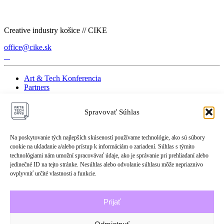
Creative industry košice // CIKE
office@cike.sk
Art & Tech Konferencia
Partners
BACK TO TOP
Spravovať Súhlas
General Rules for the Protection of Personal Data
Na poskytovanie tých najlepších skúseností používame technológie, ako sú súbory
cookie na ukladanie a/alebo prístup k informáciám o zariadení. Súhlas s týmito
Archive
technológiami nám umožní spracovávať údaje, ako je správanie pri prehliadaní alebo
jedinečné ID na tejto stránke. Nesúhlas alebo odvolanie súhlasu môže nepriaznivo
2025 ATDAYS
ovplyvniť určité vlastnosti a funkcie.
2024 ATDAYS
2023 ATDAYS
2022 ATDAYS
Prijať
2021 ATDAYS
2019 ATDAYS
2018 ATDAYS